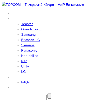
Home
PBX Systems
Yeastar
Grandstream
Samsung
Ericsson-LG
Siemens
Panasonic
Nec-philips
Nec
Unify
LG
Services
FAQs
Contact