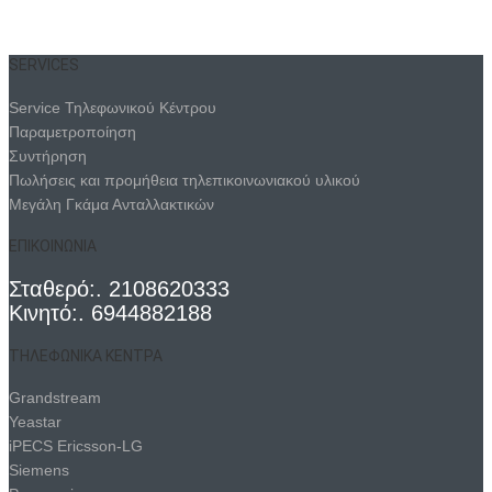
SERVICES
Service Τηλεφωνικού Κέντρου
Παραμετροποίηση
Συντήρηση
Πωλήσεις και προμήθεια τηλεπικοινωνιακού υλικού
Μεγάλη Γκάμα Ανταλλακτικών
ΕΠΙΚΟΙΝΩΝΙΑ
Σταθερό:. 2108620333
Κινητό:. 6944882188
ΤΗΛΕΦΩΝΙΚΑ ΚΕΝΤΡΑ
Grandstream
Yeastar
iPECS Ericsson-LG
Siemens