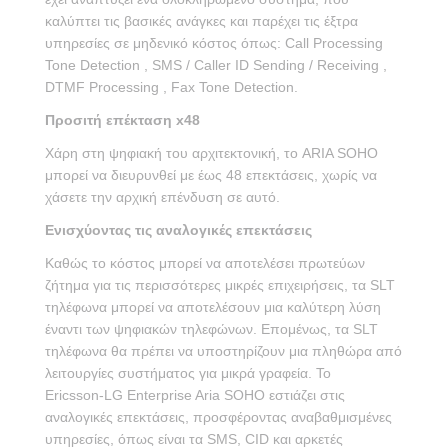
καλύπτει τις βασικές ανάγκες και παρέχει τις έξτρα
υπηρεσίες σε μηδενικό κόστος όπως: Call Processing
Tone Detection , SMS / Caller ID Sending / Receiving ,
DTMF Processing , Fax Tone Detection.
Προσιτή επέκταση x48
Xάρη στη ψηφιακή του αρχιτεκτονική, το ARIA SOHO
μπορεί να διευρυνθεί με έως 48 επεκτάσεις, χωρίς να
χάσετε την αρχική επένδυση σε αυτό.
Ενισχύοντας τις αναλογικές επεκτάσεις
Καθώς το κόστος μπορεί να αποτελέσει πρωτεύων
ζήτημα για τις περισσότερες μικρές επιχειρήσεις, τα SLT
τηλέφωνα μπορεί να αποτελέσουν μια καλύτερη λύση
έναντι των ψηφιακών τηλεφώνων. Επομένως, τα SLT
τηλέφωνα θα πρέπει να υποστηρίζουν μια πληθώρα από
λειτουργίες συστήματος για μικρά γραφεία. Το
Ericsson-LG Enterprise Aria SOHO εστιάζει στις
αναλογικές επεκτάσεις, προσφέροντας αναβαθμισμένες
υπηρεσίες, όπως είναι τα SMS, CID και αρκετές