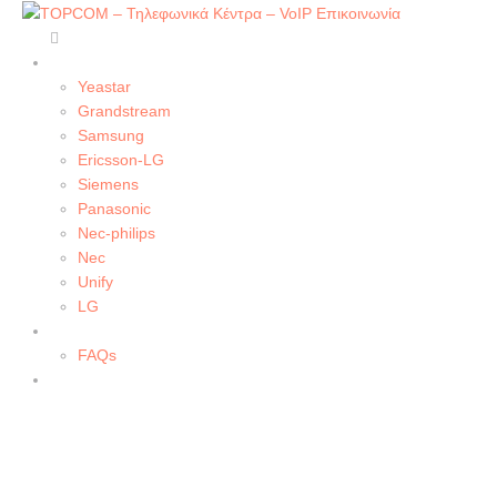
Home
PBX Systems
Yeastar
Grandstream
Samsung
Ericsson-LG
Siemens
Panasonic
Nec-philips
Nec
Unify
LG
Services
FAQs
Contact
ERICSSON-LG