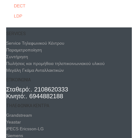
DECT
LDP
SERVICES
Service Τηλεφωνικού Κέντρου
Παραμετροποίηση
Συντήρηση
Πωλήσεις και προμήθεια τηλεπικοινωνιακού υλικού
Μεγάλη Γκάμα Ανταλλακτικών
ΕΠΙΚΟΙΝΩΝΙΑ
Σταθερό:. 2108620333
Κινητό:. 6944882188
ΤΗΛΕΦΩΝΙΚΑ ΚΕΝΤΡΑ
Grandstream
Yeastar
iPECS Ericsson-LG
Siemens