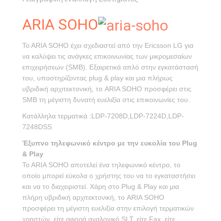
ARIA SOHO
To ARIA SOHO έχει σχεδιαστεί από την Ericsson LG για
να καλύψει τις ανάγκες επικοινωνίας των μικρομεσαίων
επιχειρήσεων (SMB). Εξαιρετικά απλό στην εγκατάστασή
του, υποστηρίζοντας plug & play και μια πλήρως
υβριδική αρχιτεκτονική, το ARIA SOHO προσφέρει στις
SMB τη μέγιστη δυνατή ευελιξία στις επικοινωνίες του.
Κατάλληλα τερματικά :LDP-7208D,LDP-7224D,LDP-
7248DSS
Έξυπνο τηλεφωνικό κέντρο με την ευκολία του Plug
& Play
To ARIA SOHO αποτελεί ένα τηλεφωνικό κέντρο, το
οποίο μπορεί εύκολα ο χρήστης του να το εγκαταστήσει
και να το διαχειριστεί. Χάρη στο Plug & Play και μια
πλήρη υβριδική αρχιτεκτονική, το ARIA SOHO
προσφέρει τη μέγιστη ευελιξία στην επιλογή τερματικών
χρηστών, είτε αφορά αναλογικό SLT, είτε Fax, είτε