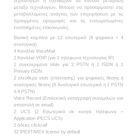
τεχνολογιών ή σχεδιάζουν να κάνουν μετάβαση
μεταξύ τεχνολογιών. Μπορεί να προσαρμοστεί στις
μεταβαλλόμενες ανάγκες των επιχειρήσεων με τις
προηγμένες εφαρμογές και τις ενσωματωμένες
ενοποιημένες επικοινωνίες.
Βασική καμπίνα με 12 εσωτερικά (8 ψηφιακα + 4
αναλογικά)
4 Κανάλια VoiceMail
2 Κανάλια VOIP (για 2 τηλέφωνα τεχνολογίας IP)
2 συγκεκριμένα slots για 2 PSTN ή 1 ISDN ή 1
Primary ISDN
2 ελεύθερα slots (επέκτασης) για ψηφιακές θέσεις ή
αναλογικές θεσεις (8 Aναλογικά εσωτερικά ή 2 PSTN
ή 4 PSTN)
Voice Record (Επιλεκτική καταγραφή συνομιλιών και
αποστολή σε email)
2 UCS (2 Eσωτερικά σε κινητά τηλέφωνα –
Application iPECS UCS)
2 άδειες clickcall
32 IPEXT/MEX license by default