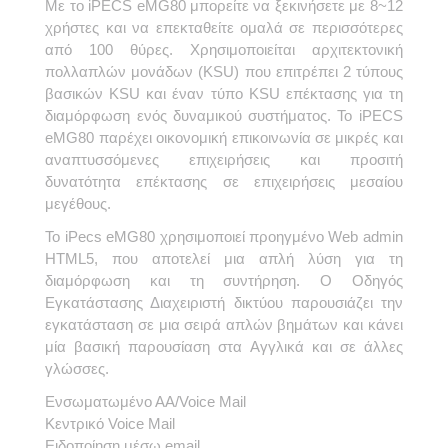
Με το iPECS eMG80 μπορείτε να ξεκινήσετε με 8~12
χρήστες και να επεκταθείτε ομαλά σε περισσότερες
από 100 θύρες. Χρησιμοποιείται αρχιτεκτονική
πολλαπλών μονάδων (KSU) που επιτρέπει 2 τύπους
βασικών KSU και έναν τύπο KSU επέκτασης για τη
διαμόρφωση ενός δυναμικού συστήματος. Το iPECS
eMG80 παρέχει οικονομική επικοινωνία σε μικρές και
αναπτυσσόμενες επιχειρήσεις και προσιτή
δυνατότητα επέκτασης σε επιχειρήσεις μεσαίου
μεγέθους.
To iPecs eMG80 χρησιμοποιεί προηγμένο Web admin
HTΜL5, που αποτελεί μια απλή λύση για τη
διαμόρφωση και τη συντήρηση. Ο Οδηγός
Εγκατάστασης Διαχειριστή δικτύου παρουσιάζει την
εγκατάσταση σε μια σειρά απλών βημάτων και κάνει
μία βασική παρουσίαση στα Αγγλικά και σε άλλες
γλώσσες.
Ενσωματωμένο ΑΑ/Voice Mail
Κεντρικό Voice Mail
Eιδοποίηση μέσω email